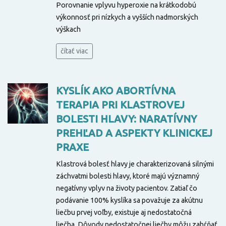
Porovnanie vplyvu hyperoxie na krátkodobú
výkonnosť pri nízkych a vyšších nadmorských
výškach
čítať viac
KYSLÍK AKO ABORTÍVNA
TERAPIA PRI KLASTROVEJ
BOLESTI HLAVY: NARATÍVNY
PREHĽAD A ASPEKTY KLINICKEJ
PRAXE
Klastrová bolesť hlavy je charakterizovaná silnými
záchvatmi bolesti hlavy, ktoré majú významný
negatívny vplyv na životy pacientov. Zatiaľ čo
podávanie 100% kyslíka sa považuje za akútnu
liečbu prvej voľby, existuje aj nedostatočná
liečba. Dôvody nedostatočnej liečby môžu zahŕňať