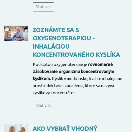
čítať viac
ZOZNÁMTE SA S
OXYGENOTERAPIOU -
INHALÁCIOU
KONCENTROVANÉHO KYSLÍKA
Podstatou oxygenoterapie je
rovnomerné
zásobovanie organizmu koncentrovaným
kyslíkom.
Kyslík v medicínskej kvalite inhalujeme
prostredníctvom zariadenia, ktoré sa nazýva
kyslíkový koncentrátor
.
čítať viac
AKO VYBRAŤ VHODNÝ