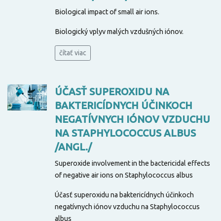
Biological impact of small air ions.
Biologický vplyv malých vzdušných iónov.
čítať viac
ÚČASŤ SUPEROXIDU NA
BAKTERICÍDNYCH ÚČINKOCH
NEGATÍVNYCH IÓNOV VZDUCHU
NA STAPHYLOCOCCUS ALBUS
/ANGL./
Superoxide involvement in the bactericidal effects
of negative air ions on Staphylococcus albus
Účasť superoxidu na baktericídnych účinkoch
negatívnych iónov vzduchu na Staphylococcus
albus