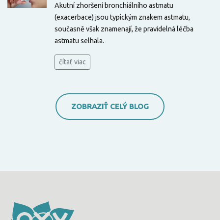
Akutní zhoršení bronchiálního astmatu
(exacerbace) jsou typickým znakem astmatu,
současně však znamenají, že pravidelná léčba
astmatu selhala.
čítať viac
ZOBRAZIŤ CELÝ BLOG