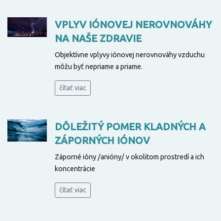
VPLYV IÓNOVEJ NEROVNOVÁHY
NA NAŠE ZDRAVIE
Objektívne vplyvy iónovej nerovnováhy vzduchu
môžu byť nepriame a priame.
čítať viac
DÔLEŽITÝ POMER KLADNÝCH A
ZÁPORNÝCH IÓNOV
Záporné ióny /anióny/ v okolitom prostredí a ich
koncentrácie
čítať viac