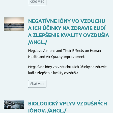
čítať viac
NEGATÍVNE IÓNY VO VZDUCHU
A ICH ÚČINKY NA ZDRAVIE ĽUDÍ
A ZLEPŠENIE KVALITY OVZDUŠIA
/ANGL./
Negative Air Ions and Their Effects on Human
Health and Air Quality Improvement
Negatívne ióny vo vzduchu a ich účinky na zdravie
ľudí a zlepšenie kvality ovzdušia
čítať viac
BIOLOGICKÝ VPLYV VZDUŠNÝCH
IÓNOV. /ANGL./