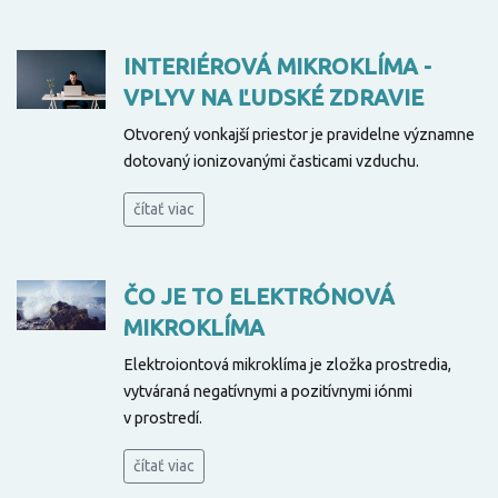
INTERIÉROVÁ MIKROKLÍMA -
VPLYV NA ĽUDSKÉ ZDRAVIE
Otvorený vonkajší priestor je pravidelne významne
dotovaný ionizovanými časticami vzduchu.
čítať viac
ČO JE TO ELEKTRÓNOVÁ
MIKROKLÍMA
Elektroiontová mikroklíma je zložka prostredia,
vytváraná negatívnymi a pozitívnymi iónmi
v prostredí.
čítať viac