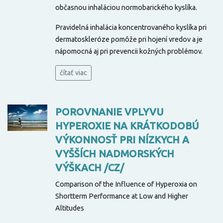
občasnou inhaláciou normobarického kyslíka.
Pravidelná inhalácia koncentrovaného kyslíka pri
dermatoskleróze pomôže pri hojení vredov a je
nápomocná aj pri prevencii kožných problémov.
čítať viac
POROVNANIE VPLYVU
HYPEROXIE NA KRÁTKODOBÚ
VÝKONNOSŤ PRI NÍZKYCH A
VYŠŠÍCH NADMORSKÝCH
VÝŠKACH /CZ/
Comparison of the Influence of Hyperoxia on
Shortterm Performance at Low and Higher
Altitudes