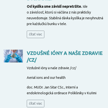
Od kyslíka sme závislí nepretržite.
Ide
o závislosť, ktorú si väčšina z nás prakticky
neuvedomuje. Stabilná dávka kyslíka je nevyhnutná
pre každučkú bunku v tele.
čítať viac
VZDUŠNÉ IÓNY A NAŠE ZDRAVIE
/CZ/
Vzdušné ióny a naše zdravie /cz/
Aerial ions and our health
doc. MUDr. Jan Sitar CSc., Interní a
endokrinologická ordinace Polikliniky v Kuřimi
čítať viac