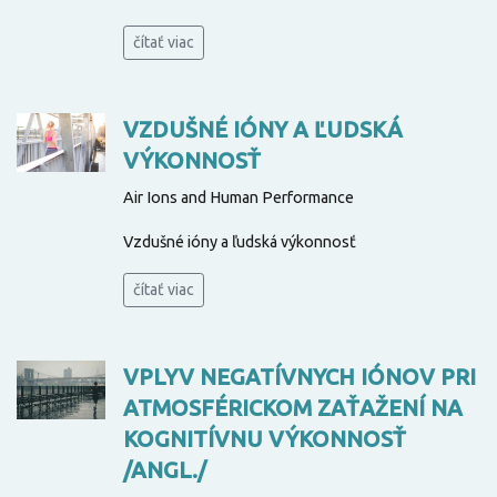
čítať viac
VZDUŠNÉ IÓNY A ĽUDSKÁ
VÝKONNOSŤ
Air Ions and Human Performance
Vzdušné ióny a ľudská výkonnosť
čítať viac
VPLYV NEGATÍVNYCH IÓNOV PRI
ATMOSFÉRICKOM ZAŤAŽENÍ NA
KOGNITÍVNU VÝKONNOSŤ
/ANGL./