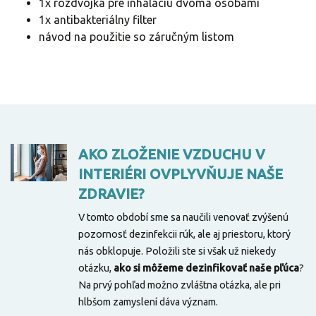
1x rozdvojka pre inhaláciu dvoma osobami
1x antibakteriálny filter
návod na použitie so záručným listom
AKO ZLOŽENIE VZDUCHU V
INTERIÉRI OVPLYVŇUJE NAŠE
ZDRAVIE?
V tomto období sme sa naučili venovať zvýšenú
pozornosť dezinfekcii rúk, ale aj priestoru, ktorý
nás obklopuje. Položili ste si však už niekedy
otázku,
ako si môžeme dezinfikovať naše pľúca
?
Na prvý pohľad možno zvláštna otázka, ale pri
hlbšom zamyslení dáva význam.