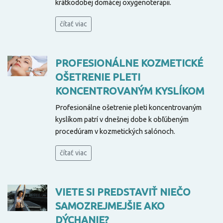
krátkodobej domácej oxygenoterapii.
čítať viac
PROFESIONÁLNE KOZMETICKÉ
OŠETRENIE PLETI
KONCENTROVANÝM KYSLÍKOM
Profesionálne ošetrenie pleti koncentrovaným
kyslíkom patrí v dnešnej dobe k obľúbeným
procedúram v kozmetických salónoch.
čítať viac
VIETE SI PREDSTAVIŤ NIEČO
SAMOZREJMEJŠIE AKO
DÝCHANIE?