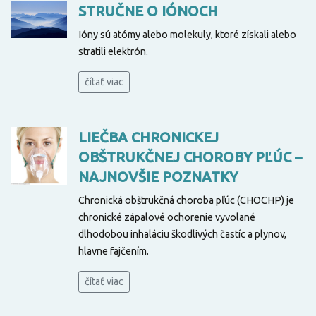
STRUČNE O IÓNOCH
Ióny sú atómy alebo molekuly, ktoré získali alebo
stratili elektrón.
čítať viac
LIEČBA CHRONICKEJ
OBŠTRUKČNEJ CHOROBY PĽÚC –
NAJNOVŠIE POZNATKY
Chronická obštrukčná choroba pľúc (CHOCHP) je
chronické zápalové ochorenie vyvolané
dlhodobou inhaláciu škodlivých častíc a plynov,
hlavne fajčením.
čítať viac