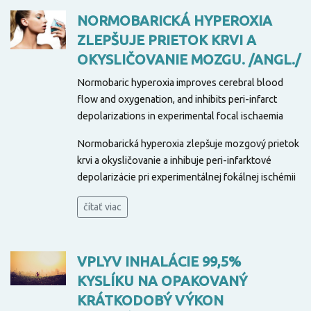
NORMOBARICKÁ HYPEROXIA
ZLEPŠUJE PRIETOK KRVI A
OKYSLIČOVANIE MOZGU. /ANGL./
Normobaric hyperoxia improves cerebral blood
flow and oxygenation, and inhibits peri-infarct
depolarizations in experimental focal ischaemia
Normobarická hyperoxia zlepšuje mozgový prietok
krvi a okysličovanie a inhibuje peri-infarktové
depolarizácie pri experimentálnej fokálnej ischémii
čítať viac
VPLYV INHALÁCIE 99,5%
KYSLÍKU NA OPAKOVANÝ
KRÁTKODOBÝ VÝKON