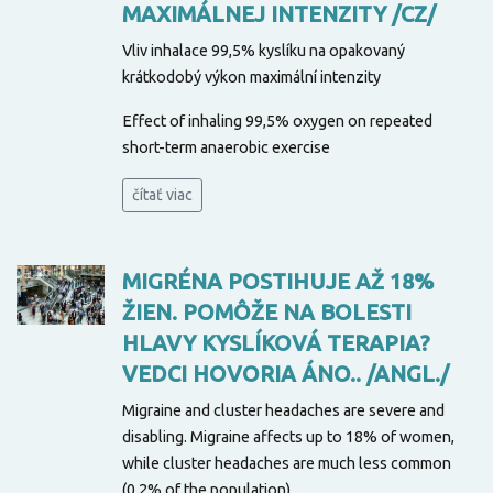
MAXIMÁLNEJ INTENZITY /CZ/
Vliv inhalace 99,5% kyslíku na opakovaný
krátkodobý výkon maximální intenzity
Effect of inhaling 99,5% oxygen on repeated
short-term anaerobic exercise
čítať viac
MIGRÉNA POSTIHUJE AŽ 18%
ŽIEN. POMÔŽE NA BOLESTI
HLAVY KYSLÍKOVÁ TERAPIA?
VEDCI HOVORIA ÁNO.. /ANGL./
Migraine and cluster headaches are severe and
disabling. Migraine affects up to 18% of women,
while cluster headaches are much less common
(0.2% of the population).