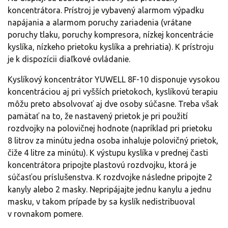
koncentrátora. Prístroj je vybavený alarmom výpadku
napájania a alarmom poruchy zariadenia (vrátane
poruchy tlaku, poruchy kompresora, nízkej koncentrácie
kyslíka, nízkeho prietoku kyslíka a prehriatia). K prístroju
je k dispozícii diaľkové ovládanie.
Kyslíkový koncentrátor YUWELL 8F-10 disponuje vysokou
koncentráciou aj pri vyšších prietokoch, kyslíkovú terapiu
môžu preto absolvovať aj dve osoby súčasne. Treba však
pamätať na to, že nastavený prietok je pri použití
rozdvojky na polovičnej hodnote (napríklad pri prietoku
8 litrov za minútu jedna osoba inhaluje polovičný prietok,
čiže 4 litre za minútu). K výstupu kyslíka v prednej časti
koncentrátora pripojte plastovú rozdvojku, ktorá je
súčasťou príslušenstva. K rozdvojke následne pripojte 2
kanyly alebo 2 masky. Nepripájajte jednu kanylu a jednu
masku, v takom prípade by sa kyslík nedistribuoval
v rovnakom pomere.