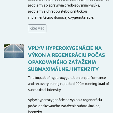
problémy so správnym predpisovaním kyslíka,
problémy s úhradou alebo praktickou
implementáciou domácej oxygenoterapie.
čítať viac
VPLYV HYPEROXYGENÁCIE NA
VÝKON A REGENERÁCIU POČAS
OPAKOVANÉHO ZAŤAŽENIA
SUBMAXIMÁLNEJ INTENZITY
The impact of hyperoxygenation on performance
and recovery during repeated 200m running load of
submaximal intensity.
Vplyv hyperoxygenácie na výkon a regeneráciu
počas opakovaného zaťaženia submaximálnej
intenzity.