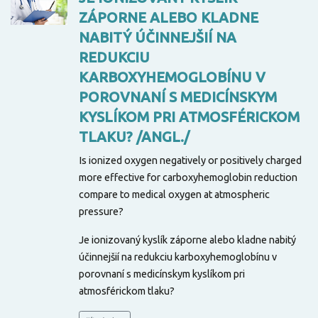
ZÁPORNE ALEBO KLADNE
NABITÝ ÚČINNEJŠIÍ NA
REDUKCIU
KARBOXYHEMOGLOBÍNU V
POROVNANÍ S MEDICÍNSKYM
KYSLÍKOM PRI ATMOSFÉRICKOM
TLAKU? /ANGL./
Is ionized oxygen negatively or positively charged
more effective for carboxyhemoglobin reduction
compare to medical oxygen at atmospheric
pressure?
Je ionizovaný kyslík záporne alebo kladne nabitý
účinnejšií na redukciu karboxyhemoglobínu v
porovnaní s medicínskym kyslíkom pri
atmosférickom tlaku?