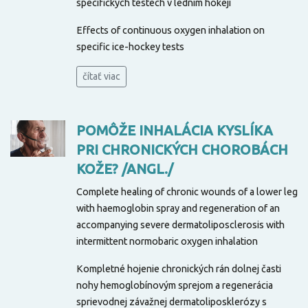
specifických testech v ledním hokeji
Effects of continuous oxygen inhalation on
specific ice-hockey tests
čítať viac
POMÔŽE INHALÁCIA KYSLÍKA
PRI CHRONICKÝCH CHOROBÁCH
KOŽE? /ANGL./
Complete healing of chronic wounds of a lower leg
with haemoglobin spray and regeneration of an
accompanying severe dermatoliposclerosis with
intermittent normobaric oxygen inhalation
Kompletné hojenie chronických rán dolnej časti
nohy hemoglobínovým sprejom a regenerácia
sprievodnej závažnej dermatoliposklerózy s