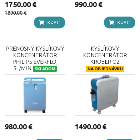
1750.00 €
990.00 €
1890.00 €
KÚPIŤ
KÚPIŤ
PRENOSNÝ KYSLÍKOVÝ
KYSLÍKOVÝ
KONCENTRÁTOR
KONCENTRÁTOR
PHILIPS EVERFLO,
KRÖBER O2
5L/MIN
SKLADOM
NA OBJEDNÁVKU
980.00 €
1490.00 €