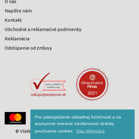
O nás
Napíšte nám
Kontakt
Obchodné a reklamačné podmienky
Reklamácia
Odstúpenie od zmluvy
Pre zabezpečenie základnej funkčnosti a na
anonymné meranie návštevnosti stránky
VISA
VISA
MasterCard
Maestro
Diners
používame cookies.
Viac informácii
© Všetky práva vyhradené pre Human Nature, s.r.o. | Design by
Electron
Club
MI:SU Design